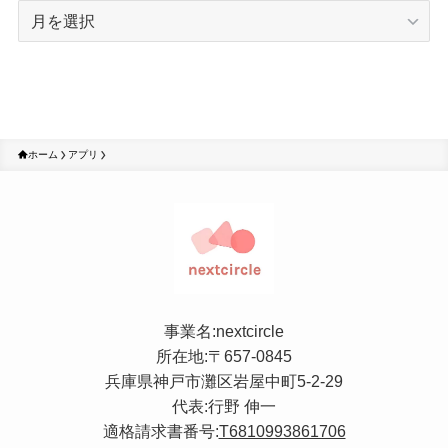
ア
ー
カ
イ
ブ
ホーム
アプリ
事業名:nextcircle
所在地:〒657-0845
兵庫県神戸市灘区岩屋中町5-2-29
代表:行野 伸一
適格請求書番号:
T6810993861706